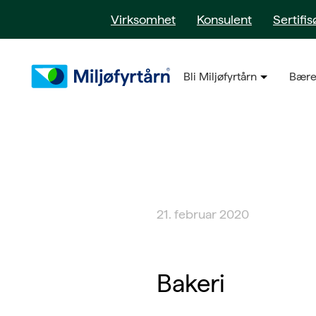
Virksomhet
Konsulent
Sertifis
Bli Miljøfyrtårn
Bære
21. februar 2020
Bakeri