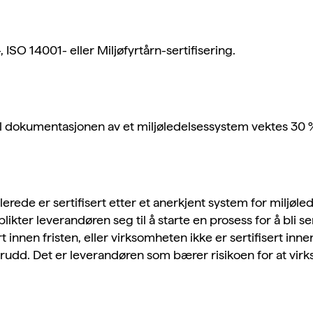
ISO 14001- eller Miljøfyrtårn-sertifisering.
il dokumentasjonen av et miljøledelsessystem vektes 30 %
rede er sertifisert etter et anerkjent system for miljøled
plikter leverandøren seg til å starte en prosess for å bli s
rt innen fristen, eller virksomheten ikke er sertifisert inne
brudd. Det er leverandøren som bærer risikoen for at vir