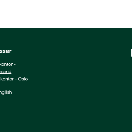
sser
ontor -
ansand
kontor - Oslo
glish