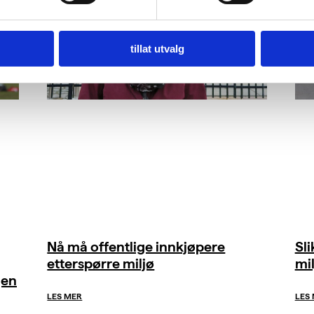
tillat utvalg
Nå må offentlige innkjøpere
Sl
etterspørre miljø
mil
gen
LES MER
LES