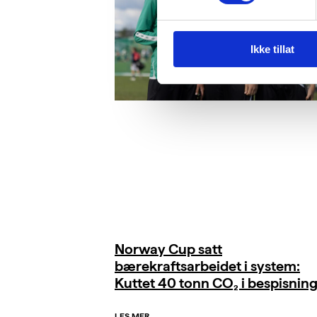
Ikke tillat
Norway Cup satt
bærekraftsarbeidet i system:
Kuttet 40 tonn CO₂ i bespisnin
LES MER