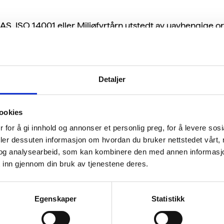
S, ISO 14001 eller Miljøfyrtårn utstedt av uavhengige o
 attester utstedt av organer i andre EØS-stater.
Detaljer
ookies
 for å gi innhold og annonser et personlig preg, for å levere sos
deler dessuten informasjon om hvordan du bruker nettstedet vårt,
og analysearbeid, som kan kombinere den med annen informasjon d
 inn gjennom din bruk av tjenestene deres.
Egenskaper
Statistikk