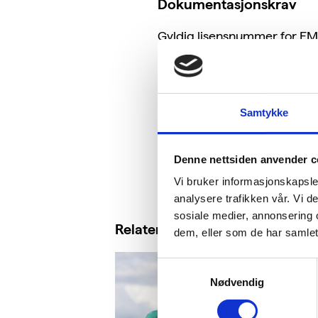
Dokumentasjonskrav
Gyldig lisensnummer for EMA
også godta andre tilsvarende
Samtykke
Denne nettsiden anvender c
Vi bruker informasjonskapsler
analysere trafikken vår. Vi 
sosiale medier, annonsering 
Relaterte saker
dem, eller som de har samlet
Samtykkevalg
Nødvendig