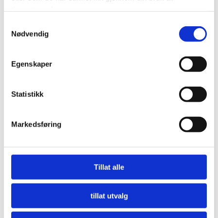
tjenestene deres.
Samtykkevalg
Nødvendig
Egenskaper
Statistikk
Markedsføring
Nå må offentlige innkjøpere etterspørre miljø
LES MER
Tillat alle
tillat utvalg