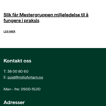
Slik får Mestergruppen miljøledelse til å
fungere i praksis
LES MER
Kontakt oss
T: 38 00 80 60
E:
post@miljofyrtarn.no
Man - fre: 09.00-15.00
Adresser