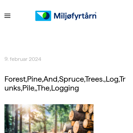
9. februar 2024
Forest,Pine,And,Spruce,Trees.,Log,Tr
unks,Pile,,The,Logging