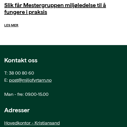
Slik får Mestergruppen miljøledelse til å
fungere i praksis
LES MER
Kontakt oss
T: 38 00 80 60
E:
post@miljofyrtarn.no
Man - fre: 09.00-15.00
Adresser
Hovedkontor - Kristiansand