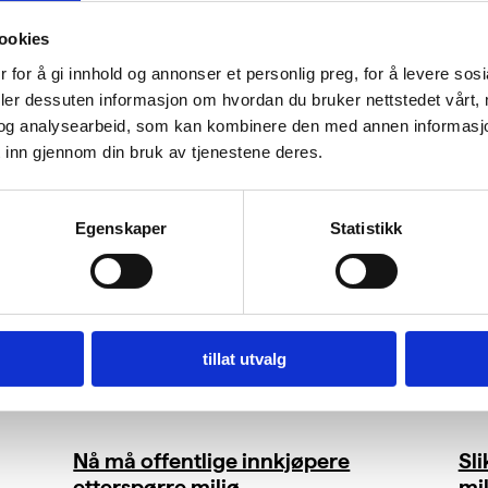
ookies
 for å gi innhold og annonser et personlig preg, for å levere sos
deler dessuten informasjon om hvordan du bruker nettstedet vårt,
og analysearbeid, som kan kombinere den med annen informasjon d
 inn gjennom din bruk av tjenestene deres.
Egenskaper
Statistikk
tillat utvalg
Nå må offentlige innkjøpere
Sl
etterspørre miljø
mil