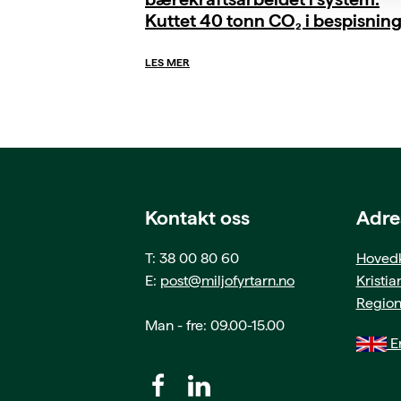
Kuttet 40 tonn CO₂ i bespisnin
LES MER
Kontakt oss
Adre
T: 38 00 80 60
Hovedk
E:
post@miljofyrtarn.no
Kristi
Region
Man - fre: 09.00-15.00
En