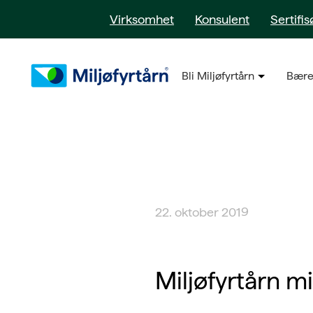
Virksomhet
Konsulent
Sertifis
Bli Miljøfyrtårn
Bære
22. oktober 2019
Miljøfyrtårn m