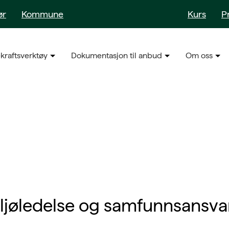
ør
Kommune
Kurs
P
kraftsverktøy
Dokumentasjon til anbud
Om oss
iljøledelse og samfunnsansva