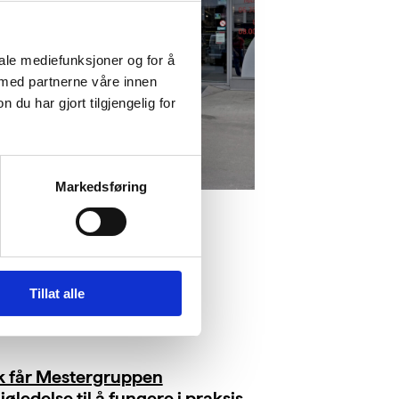
iale mediefunksjoner og for å
 med partnerne våre innen
u har gjort tilgjengelig for
Markedsføring
Tillat alle
ik får Mestergruppen
jøledelse til å fungere i praksis