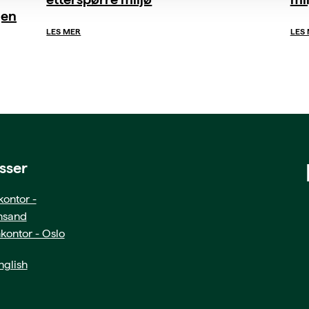
gen
LES MER
LES
sser
ontor -
ansand
kontor - Oslo
glish