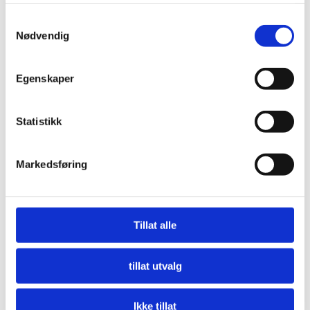
tjenestene deres.
Samtykkevalg
Nødvendig
Egenskaper
Statistikk
Markedsføring
Nå må offentlige innkjøpere etterspørre miljø
LES MER
Tillat alle
tillat utvalg
Ikke tillat