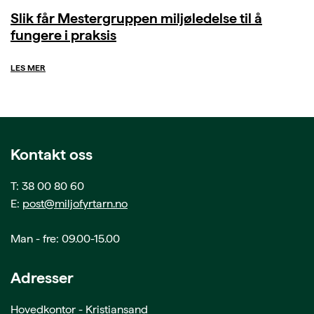
Slik får Mestergruppen miljøledelse til å
fungere i praksis
LES MER
Kontakt oss
T: 38 00 80 60
E:
post@miljofyrtarn.no
Man - fre: 09.00-15.00
Adresser
Hovedkontor - Kristiansand