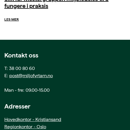
fungere i praksis
LES MER
Kontakt oss
T: 38 00 80 60
E:
post@miljofyrtarn.no
Man - fre: 09.00-15.00
Adresser
Hovedkontor - Kristiansand
Regionkontor - Oslo