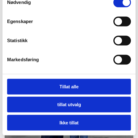
Nødvendig
Egenskaper
Statistikk
Nå må offentlige innkjøpere etterspørre miljø
Markedsføring
LES MER
Tillat alle
tillat utvalg
Ikke tillat