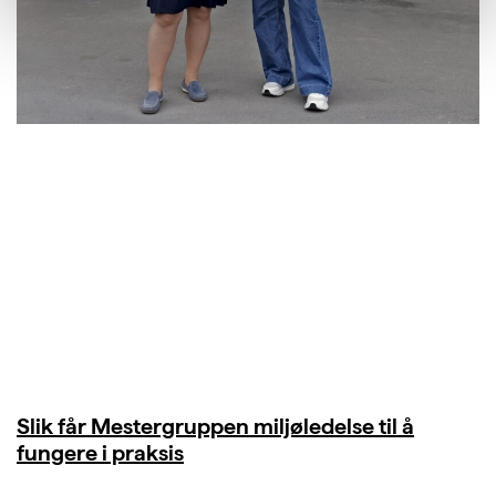
Slik får Mestergruppen miljøledelse til å
fungere i praksis