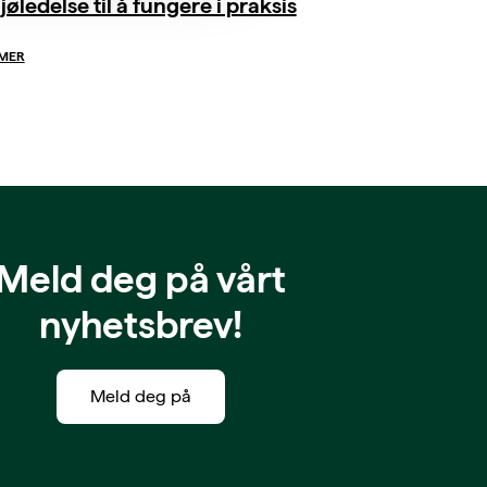
jøledelse til å fungere i praksis
 MER
Meld deg på vårt
nyhetsbrev!
Meld deg på