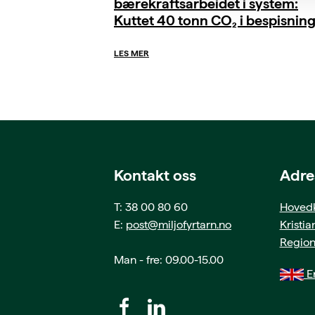
bærekraftsarbeidet i system:
Kuttet 40 tonn CO₂ i bespisnin
LES MER
Kontakt oss
Adre
T: 38 00 80 60
Hovedk
E:
post@miljofyrtarn.no
Kristi
Region
Man - fre: 09.00-15.00
En