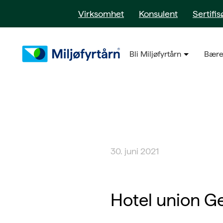
Virksomhet
Konsulent
Sertifis
Bli Miljøfyrtårn
Bære
30. juni 2021
Hotel union G