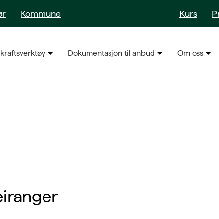
ør
Kommune
Kurs
P
kraftsverktøy
Dokumentasjon til anbud
Om oss
eiranger