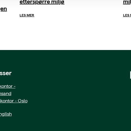
etterspørre miljø
mil
gen
LES MER
LES
sser
ontor -
ansand
kontor - Oslo
glish