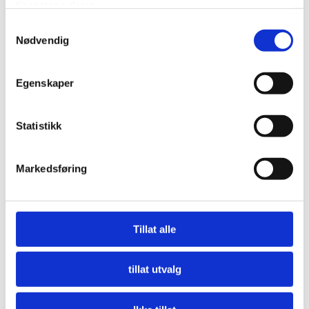
tjenestene deres.
Samtykkevalg
Nødvendig
Egenskaper
Statistikk
Markedsføring
Nå må offentlige innkjøpere etterspørre miljø
LES MER
Tillat alle
tillat utvalg