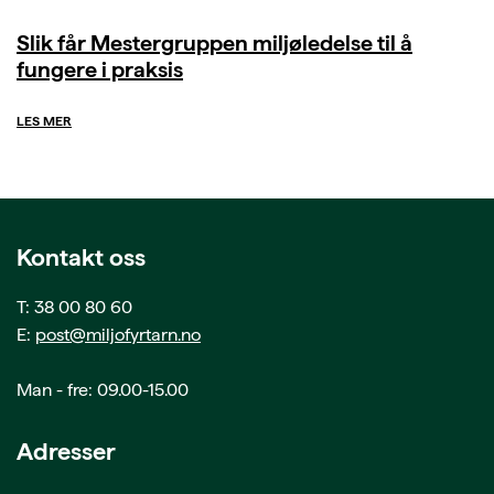
Slik får Mestergruppen miljøledelse til å
fungere i praksis
LES MER
Kontakt oss
T: 38 00 80 60
E:
post@miljofyrtarn.no
Man - fre: 09.00-15.00
Adresser