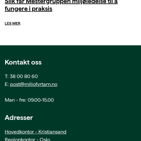
Slik får Mestergruppen miljøledelse til å
fungere i praksis
LES MER
Kontakt oss
T: 38 00 80 60
E:
post@miljofyrtarn.no
Man - fre: 09.00-15.00
Adresser
Hovedkontor - Kristiansand
Regionkontor - Oslo