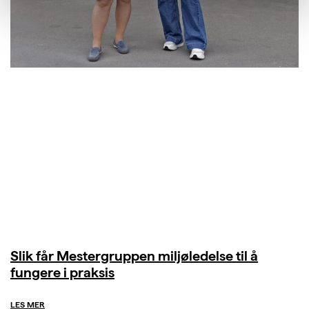
Slik får Mestergruppen miljøledelse til å
fungere i praksis
LES MER