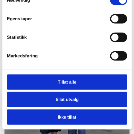
Egenskaper
Statistikk
Nå må offentlige innkjøpere etterspørre miljø
Markedsføring
LES MER
Tillat alle
tillat utvalg
Ikke tillat