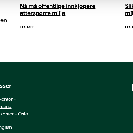
Nå må offentlige innkjøpere
Sl
etterspørre miljø
mil
gen
LES MER
LES
sser
ontor -
ansand
kontor - Oslo
glish