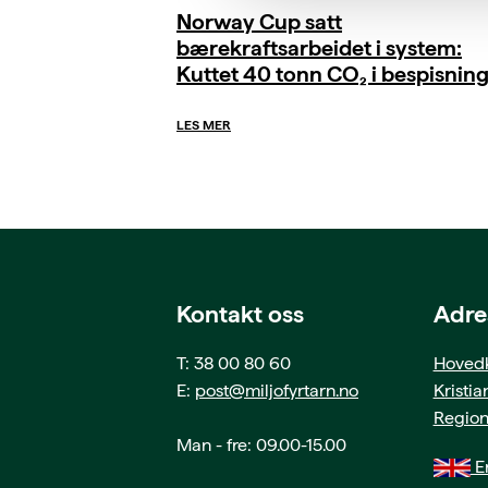
Norway Cup satt
bærekraftsarbeidet i system:
Kuttet 40 tonn CO₂ i bespisnin
LES MER
Kontakt oss
Adre
T: 38 00 80 60
Hovedk
E:
post@miljofyrtarn.no
Kristi
Region
Man - fre: 09.00-15.00
En