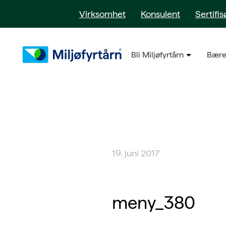
Virksomhet
Konsulent
Sertifis
Bli Miljøfyrtårn
Bære
19. juni 2017
meny_380