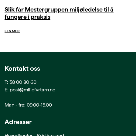
Slik får Mestergruppen miljøledelse til å
fungere i praksis
LES MER
Kontakt oss
T: 38 00 80 60
E:
post@miljofyrtarn.no
Man - fre: 09.00-15.00
Adresser
Hovedkontor - Kristiansand