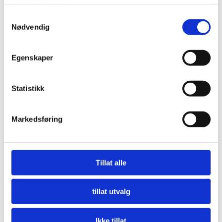
tjenestene deres.
Samtykkevalg
Nødvendig
Egenskaper
Statistikk
Markedsføring
Nå må offentlige innkjøpere etterspørre miljø
LES MER
Tillat alle
tillat utvalg
Ikke tillat