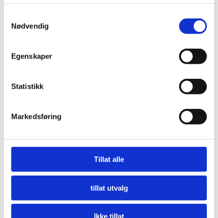
tjenestene deres.
Samtykkevalg
Nødvendig
Egenskaper
Statistikk
Markedsføring
Nå må offentlige innkjøpere etterspørre miljø
LES MER
Tillat alle
tillat utvalg
Ikke tillat