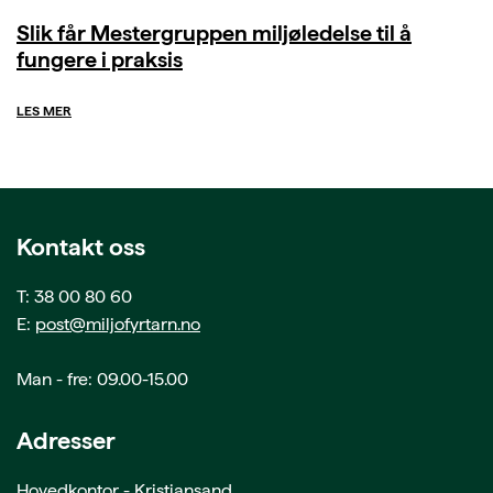
Slik får Mestergruppen miljøledelse til å
fungere i praksis
LES MER
Kontakt oss
T: 38 00 80 60
E:
post@miljofyrtarn.no
Man - fre: 09.00-15.00
Adresser
Hovedkontor - Kristiansand