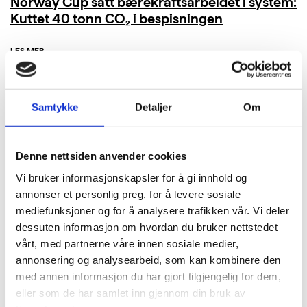
Norway Cup satt bærekraftsarbeidet i system:
Kuttet 40 tonn CO₂ i bespisningen
LES MER
Samtykke
Detaljer
Om
Denne nettsiden anvender cookies
Vi bruker informasjonskapsler for å gi innhold og
annonser et personlig preg, for å levere sosiale
mediefunksjoner og for å analysere trafikken vår. Vi deler
dessuten informasjon om hvordan du bruker nettstedet
vårt, med partnerne våre innen sosiale medier,
annonsering og analysearbeid, som kan kombinere den
med annen informasjon du har gjort tilgjengelig for dem,
eller som de har samlet inn gjennom din bruk av