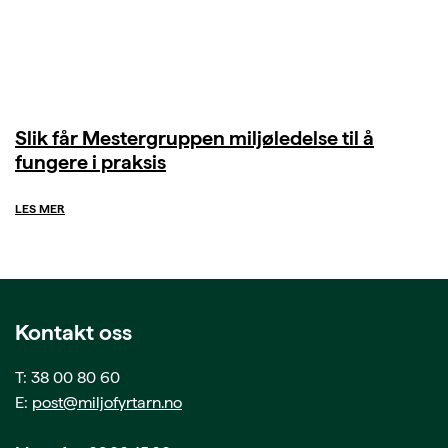
Slik får Mestergruppen miljøledelse til å
fungere i praksis
LES MER
Kontakt oss
T: 38 00 80 60
E:
post@miljofyrtarn.no