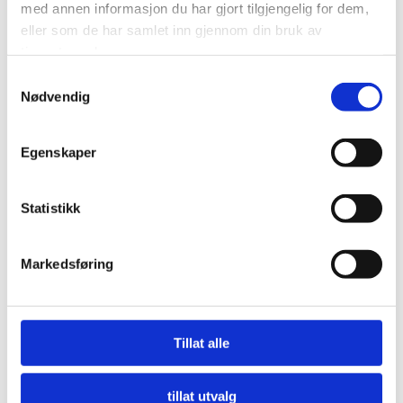
med annen informasjon du har gjort tilgjengelig for dem,
eller som de har samlet inn gjennom din bruk av
tjenestene deres.
Samtykkevalg
Nødvendig
Egenskaper
Statistikk
Markedsføring
Nå må offentlige innkjøpere etterspørre miljø
Tillat alle
LES MER
tillat utvalg