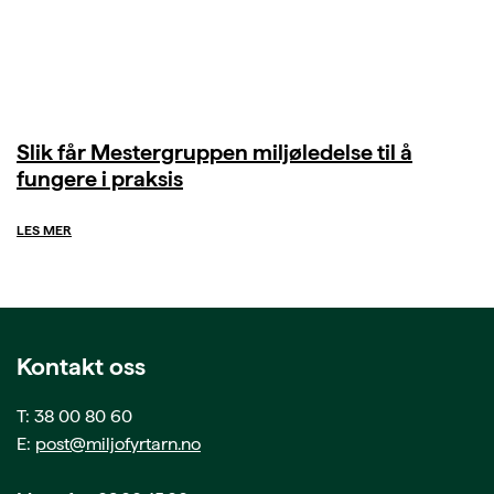
Slik får Mestergruppen miljøledelse til å
fungere i praksis
LES MER
Kontakt oss
T: 38 00 80 60
E:
post@miljofyrtarn.no