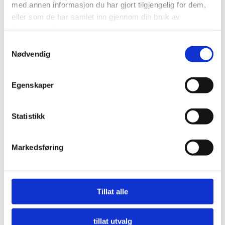
med annen informasjon du har gjort tilgjengelig for dem,
eller som de har samlet inn gjennom din bruk av
tjenestene deres.
Samtykkevalg
Nødvendig
Egenskaper
Statistikk
Markedsføring
Nå må offentlige innkjøpere etterspørre miljø
Tillat alle
LES MER
tillat utvalg