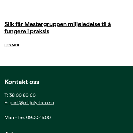
Slik får Mestergruppen miljøledelse til å
fungere i praksis
LES MER
Kontakt oss
T: 38 00 80 60
E:
post@miljofyrtarn.no
Man - fre: 09.00-15.00