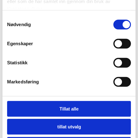
eller som de har samlet inn gjennom din bruk av
tjenestene deres.
Samtykkevalg
Nødvendig
Egenskaper
Statistikk
Markedsføring
Nå må offentlige innkjøpere etterspørre miljø
LES MER
Tillat alle
tillat utvalg