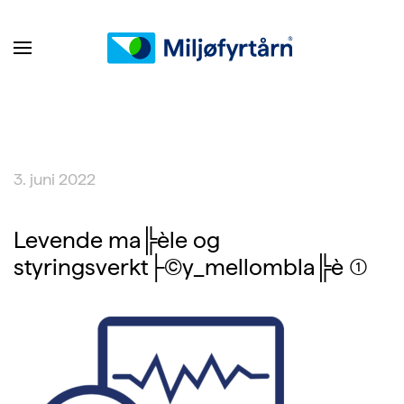
3. juni 2022
Levende ma╠èle og
styringsverkt├©y_mellombla╠è (1)