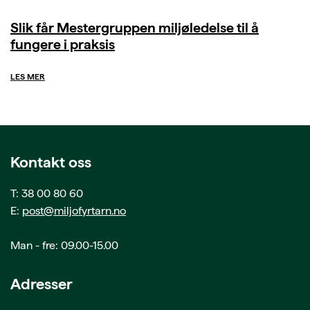
Slik får Mestergruppen miljøledelse til å
fungere i praksis
LES MER
Kontakt oss
T: 38 00 80 60
E:
post@miljofyrtarn.no
Man - fre: 09.00-15.00
Adresser