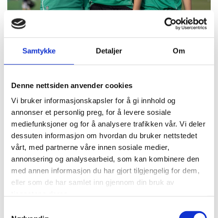
Samtykke
Detaljer
Om
Denne nettsiden anvender cookies
Vi bruker informasjonskapsler for å gi innhold og
annonser et personlig preg, for å levere sosiale
mediefunksjoner og for å analysere trafikken vår. Vi deler
dessuten informasjon om hvordan du bruker nettstedet
vårt, med partnerne våre innen sosiale medier,
annonsering og analysearbeid, som kan kombinere den
Norway Cup satt bærekraftsarbeidet i system:
med annen informasjon du har gjort tilgjengelig for dem,
Kuttet 40 tonn CO₂ i bespisningen
eller som de har samlet inn gjennom din bruk av
tjenestene deres.
LES MER
Samtykkevalg