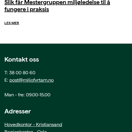
Slik får Mestergruppen miljøledelse til å
fungere i praksis
LES MER
Kontakt oss
T: 38 00 80 60
E:
post@miljofyrtarn.no
Man - fre: 09.00-15.00
Adresser
Hovedkontor - Kristiansand
Regionkontor - Oslo