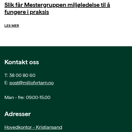
Slik får Mestergruppen miljøledelse til å
fungere i praksis
LES MER
Kontakt oss
T: 38 00 80 60
E:
post@miljofyrtarn.no
Man - fre: 09.00-15.00
Adresser
Hovedkontor - Kristiansand