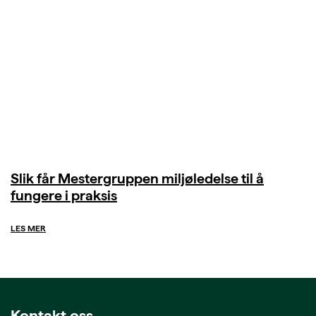
Slik får Mestergruppen miljøledelse til å
fungere i praksis
LES MER
Kontakt oss