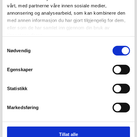
vårt, med partnerne våre innen sosiale medier,
annonsering og analysearbeid, som kan kombinere den
med annen informasjon du har gjort tilgjengelig for dem,
eller som de har samlet inn gjennom din bruk av
tjenestene deres.
Samtykkevalg
Nødvendig
Norway Cup satt bærekraftsarbeidet i system:
Egenskaper
Kuttet 40 tonn CO₂ i bespisningen
Statistikk
LES MER
Markedsføring
Tillat alle