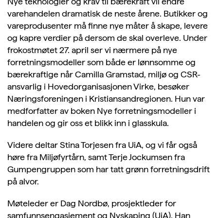
Nye teknologier og krav til bærekraft vil endre
varehandelen dramatisk de neste årene. Butikker og
vareprodusenter må finne nye måter å skape, levere
og kapre verdier på dersom de skal overleve. Under
frokostmøtet 27. april ser vi nærmere på nye
forretningsmodeller som både er lønnsomme og
bærekraftige når Camilla Gramstad, miljø og CSR-
ansvarlig i Hovedorganisasjonen Virke, besøker
Næringsforeningen i Kristiansandregionen. Hun var
medforfatter av boken Nye forretningsmodeller i
handelen og gir oss et blikk inn i glasskula.
Videre deltar Stina Torjesen fra UiA, og vi får også
høre fra Miljøfyrtårn, samt Terje Jockumsen fra
Gumpengruppen som har tatt grønn forretningsdrift
på alvor.
Møteleder er Dag Nordbø, prosjektleder for
samfunnsengasjement og Nyskaping (UiA). Han