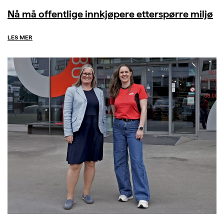
Nå må offentlige innkjøpere etterspørre miljø
LES MER