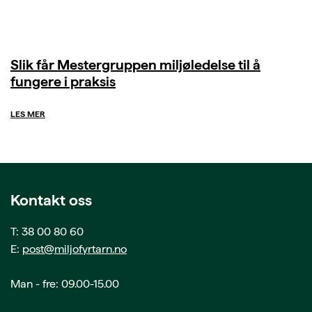
Slik får Mestergruppen miljøledelse til å
fungere i praksis
LES MER
Kontakt oss
T: 38 00 80 60
E:
post@miljofyrtarn.no
Man - fre: 09.00-15.00