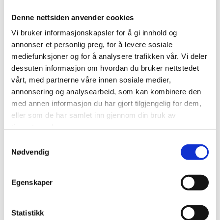
Denne nettsiden anvender cookies
Norway Cup satt bærekraftsarbeidet i system:
Vi bruker informasjonskapsler for å gi innhold og
Kuttet 40 tonn CO₂ i bespisningen
annonser et personlig preg, for å levere sosiale
mediefunksjoner og for å analysere trafikken vår. Vi deler
dessuten informasjon om hvordan du bruker nettstedet
LES MER
vårt, med partnerne våre innen sosiale medier,
annonsering og analysearbeid, som kan kombinere den
med annen informasjon du har gjort tilgjengelig for dem,
eller som de har samlet inn gjennom din bruk av
tjenestene deres.
Samtykkevalg
Nødvendig
Egenskaper
Statistikk