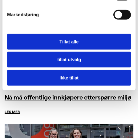
Markedsføring
Tillat alle
tillat utvalg
Ikke tillat
Nå må offentlige innkjøpere etterspørre miljø
LES MER