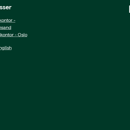
sser
ontor -
ansand
kontor - Oslo
glish