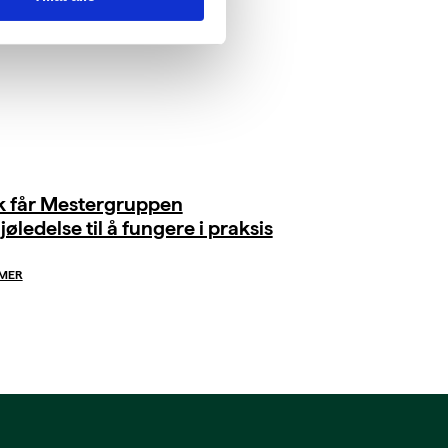
ik får Mestergruppen
jøledelse til å fungere i praksis
 MER