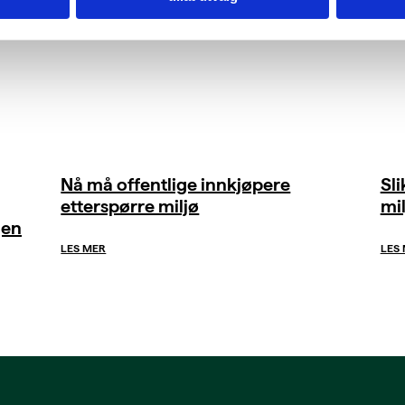
Nå må offentlige innkjøpere
Sl
etterspørre miljø
mil
gen
LES MER
LES