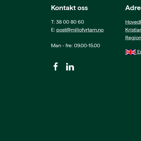
Kontakt oss
Adre
T: 38 00 80 60
Hovedk
E:
post@miljofyrtarn.no
Kristi
Region
Man - fre: 09.00-15.00
En