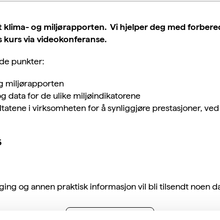
le ut klima- og miljørapporten. Vi hjelper deg med forbere
 kurs via videokonferanse.
nde punkter:
og miljørapporten
og data for de ulike miljøindikatorene
tatene i virksomheten for å synliggjøre prestasjoner, ved
5
 og annen praktisk informasjon vil bli tilsendt noen da
Meld deg på