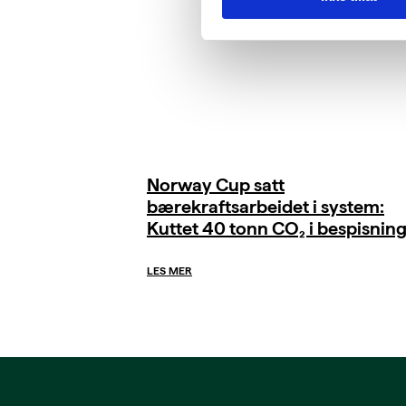
Norway Cup satt
bærekraftsarbeidet i system:
Kuttet 40 tonn CO₂ i bespisnin
LES MER