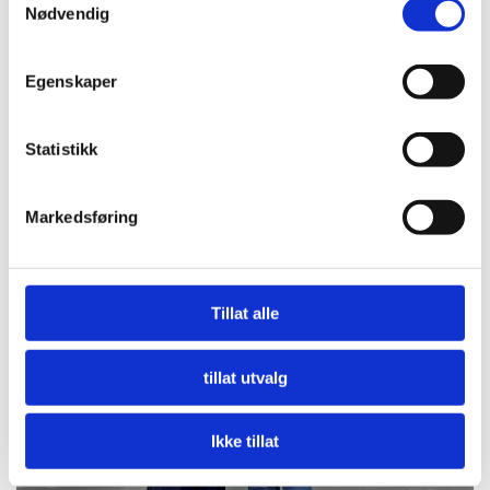
Nødvendig
Egenskaper
Statistikk
Nå må offentlige innkjøpere etterspørre miljø
Markedsføring
LES MER
Tillat alle
tillat utvalg
Ikke tillat