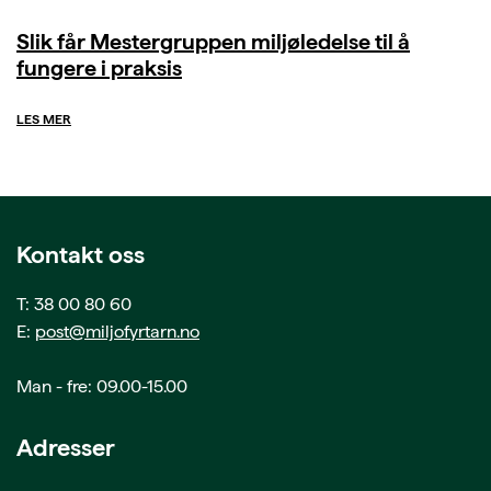
Slik får Mestergruppen miljøledelse til å
fungere i praksis
LES MER
Kontakt oss
T: 38 00 80 60
E:
post@miljofyrtarn.no
Man - fre: 09.00-15.00
Adresser