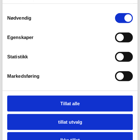
tjenestene deres.
Samtykkevalg
Nødvendig
Egenskaper
Statistikk
Markedsføring
Nå må offentlige innkjøpere etterspørre miljø
LES MER
Tillat alle
tillat utvalg