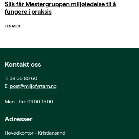
Slik får Mestergruppen miljøledelse til å
fungere i praksis
LES MER
Kontakt oss
T: 38 00 80 60
E:
post@miljofyrtarn.no
Man - fre: 09.00-15.00
Adresser
Hovedkontor - Kristiansand