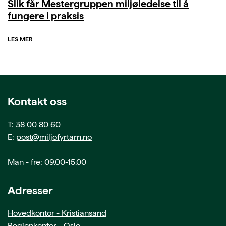
Slik får Mestergruppen miljøledelse til å
fungere i praksis
LES MER
Kontakt oss
T: 38 00 80 60
E:
post@miljofyrtarn.no
Man - fre: 09.00-15.00
Adresser
Hovedkontor - Kristiansand
Regionkontor - Oslo