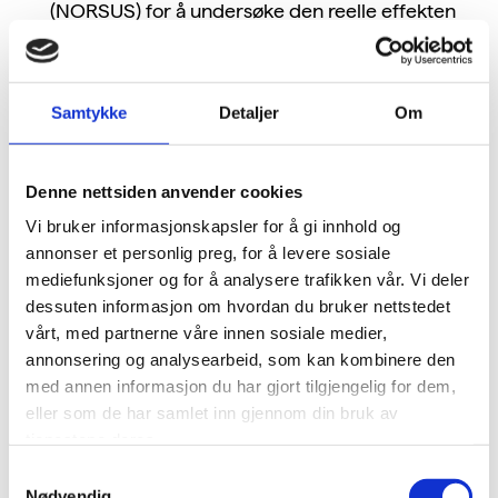
(NORSUS) for å undersøke den reelle effekten
ulike typer festivalglass har på klima.
Har brukt komposterbar matemballasje i flere år,
og tok i bruk en ny variant i 2022 med lavere
Samtykke
Detaljer
Om
vekt, som reduserte avfallsfraksjonen med 54 %.
Bærekraftig mat:
Denne nettsiden anvender cookies
Over 90 % av maten på festivalen er økologisk
Vi bruker informasjonskapsler for å gi innhold og
(har gullmerket i økologisk matservering fra
annonser et personlig preg, for å levere sosiale
Debio).
mediefunksjoner og for å analysere trafikken vår. Vi deler
Halvparten av menyen er kjøttfri. I 2022 ble antall
dessuten informasjon om hvordan du bruker nettstedet
boder som får tilby kjøtt redusert fra 50 % til 20
vårt, med partnerne våre innen sosiale medier,
% i 2022. I tillegg var frivilligkjøkkenet 100 %
annonsering og analysearbeid, som kan kombinere den
med annen informasjon du har gjort tilgjengelig for dem,
kjøttfritt, samt at artistene kun fikk servert
eller som de har samlet inn gjennom din bruk av
uutnytta kjøtt som kje.
tjenestene deres.
Har inngått et samarbeid med Klimato for å
klimamerke hvert eneste menypunkt på
Samtykkevalg
Nødvendig