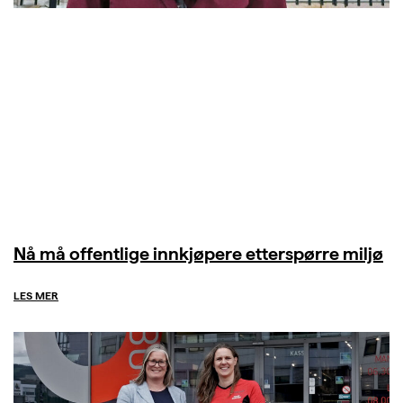
Nå må offentlige innkjøpere etterspørre miljø
LES MER