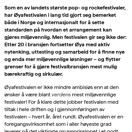
Som en av landets største pop- og rockefestivaler,
har Øyafestivalen i lang tid gjort seg bemerket
både i Norge og internasjonalt for å sette
standarden på hvordan et arrangement kan
gjøres miljøvennlig. Men festivalen gir seg ikke der:
Etter 20 i bransjen fortsetter Øya med aktiv
nytenking, uttesting og samarbeid for å finne nye
og enda mer miljøvennlige løsninger – og flytter
grenser for å gjøre festivalbransjen mest mulig
bærekraftig og sirkulær.
Øyafestivalen er ikke mindre ambisiøs enn at den
ønsker å være blant
verdens
mest miljøvennlige
festivaler! For å klare dette jobber festivalen med
tiltak i hele driften og i gjennomføringen av
festivalen – hvert år, året rundt. Øyafestivalen er en
foregangsvirksomhet som i aller høyeste grad
leverer på det viktigste grunnprinsippet i et godt