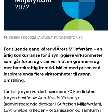
14. DESEMBER 2022
|
AKTUELT
,
KUNDEHISTORIER
For sjuende gang kårer vi Årets Miljøfyrtårn – en
årlig konkurranse for å synliggjøre virksomheter
som går foran og viser vei mot en grønnere og
mer bærekraftig fremtid. Målet med prisen er å
inspirere enda flere virksomheter til grønn
omstilling.
I år har juryen vurdert nærmere 70 kandidater.
Juryen består av:
Ann-Kristin Ytreberg
(administrerende direktør i Stiftelsen Miljøfyrtårn),
Linn Grøtberg
(leder – organisasjon og samfunn i