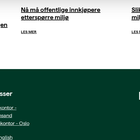
Nå må offentlige innkjøpere
Sl
etterspørre miljø
mil
gen
LES MER
LES
sser
ontor -
ansand
kontor - Oslo
glish