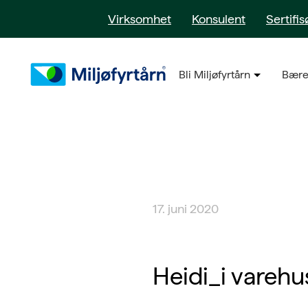
Virksomhet
Konsulent
Sertifis
Bli Miljøfyrtårn
Bære
17. juni 2020
Heidi_i vareh