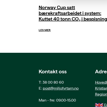
Norway Cup satt
bærekraftsarbeidet i system:
Kuttet 40 tonn CO₂ i bespisnin
LES MER
Kontakt oss
Adre
T: 38 00 80 60
Hovedk
E:
post@miljofyrtarn.no
Kristi
Region
Man - fre: 09.00-15.00
En