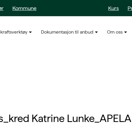
ør
Kommune
Kurs
P
kraftsverktøy
Dokumentasjon til anbud
Om oss
us_kred Katrine Lunke_APEL