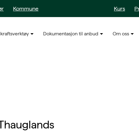
ør
Kommune
Kurs
P
kraftsverktøy
Dokumentasjon til anbud
Om oss
-Thauglands