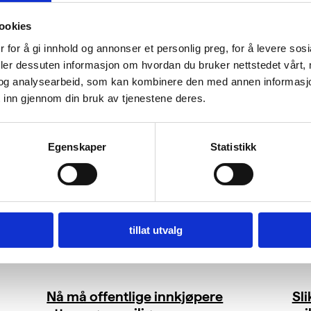
ookies
 for å gi innhold og annonser et personlig preg, for å levere sos
deler dessuten informasjon om hvordan du bruker nettstedet vårt,
og analysearbeid, som kan kombinere den med annen informasjon d
 inn gjennom din bruk av tjenestene deres.
Egenskaper
Statistikk
tillat utvalg
Nå må offentlige innkjøpere
Sl