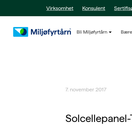
Virksomhet
Konsulent
Sertifis
Bli Miljøfyrtårn
Bære
7. november 2017
Solcellepanel