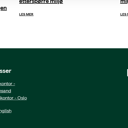
etterspørre miljø
mil
gen
LES MER
LES
sser
ontor -
ansand
kontor - Oslo
glish