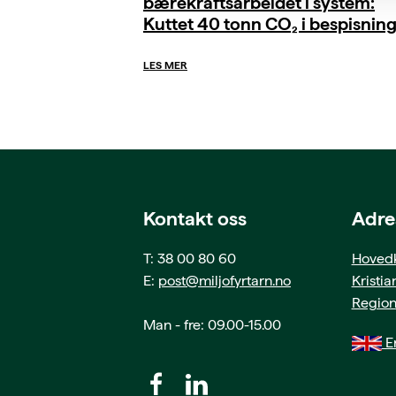
bærekraftsarbeidet i system:
Kuttet 40 tonn CO₂ i bespisnin
LES MER
Kontakt oss
Adre
T: 38 00 80 60
Hovedk
E:
post@miljofyrtarn.no
Kristi
Region
Man - fre: 09.00-15.00
En