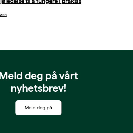
jøledelse til å fungere i praksis
 MER
Meld deg på vårt
nyhetsbrev!
Meld deg på