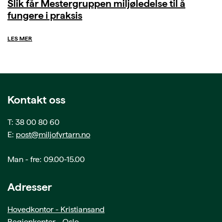
Slik får Mestergruppen miljøledelse til å
fungere i praksis
LES MER
Kontakt oss
T: 38 00 80 60
E:
post@miljofyrtarn.no
Man - fre: 09.00-15.00
Adresser
Hovedkontor - Kristiansand
Regionkontor - Oslo