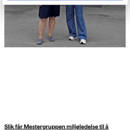
Slik får Mestergruppen miljøledelse til å