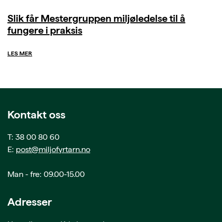
Slik får Mestergruppen miljøledelse til å
fungere i praksis
LES MER
Kontakt oss
T: 38 00 80 60
E:
post@miljofyrtarn.no
Man - fre: 09.00-15.00
Adresser