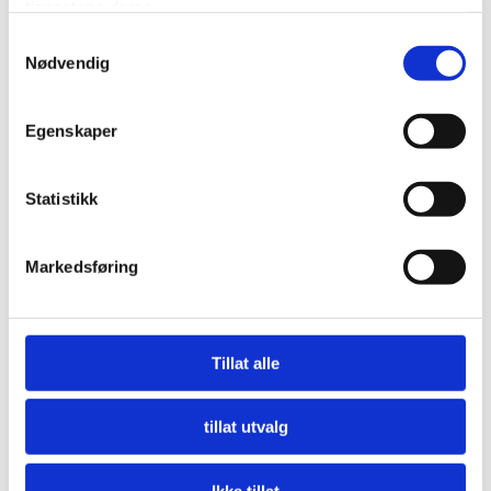
tjenestene deres.
Samtykkevalg
Nødvendig
Egenskaper
Statistikk
Markedsføring
Nå må offentlige innkjøpere etterspørre miljø
LES MER
Tillat alle
tillat utvalg
Ikke tillat