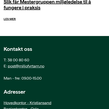
Slik får Mestergruppen miljøledelse til å
fungere i praksis
LES MER
Kontakt oss
T: 38 00 80 60
E:
post@miljofyrtarn.no
Man - fre: 09.00-15.00
Adresser
Hovedkontor - Kristiansand
Regionkontor - Oslo