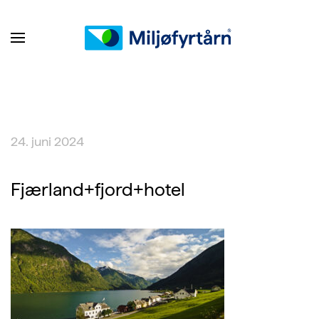
24. juni 2024
Fjærland+fjord+hotel