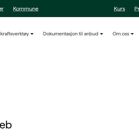
ør
Kommune
Kurs
P
kraftsverktøy
Dokumentasjon til anbud
Om oss
web