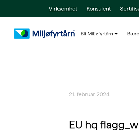
Virksomhet
Konsulent
Sertifis
Bli Miljøfyrtårn
Bære
21. februar 2024
EU hq flagg_