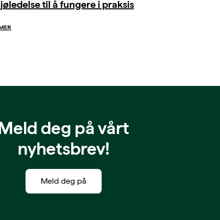
jøledelse til å fungere i praksis
 MER
Meld deg på vårt
nyhetsbrev!
Meld deg på