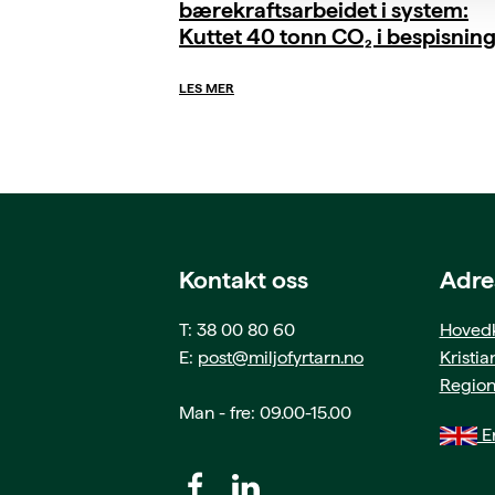
bærekraftsarbeidet i system:
Kuttet 40 tonn CO₂ i bespisnin
LES MER
Kontakt oss
Adre
T: 38 00 80 60
Hovedk
E:
post@miljofyrtarn.no
Kristi
Region
Man - fre: 09.00-15.00
En