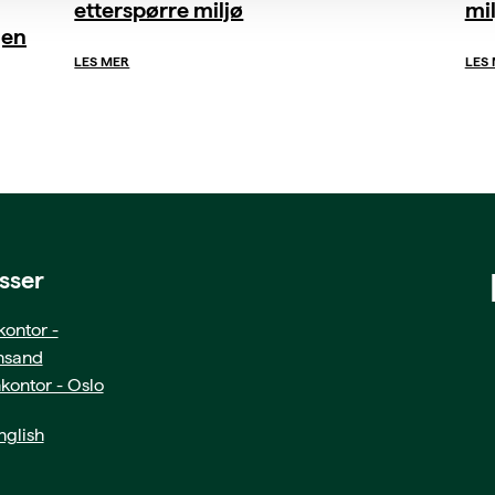
etterspørre miljø
mil
gen
LES MER
LES
sser
ontor -
ansand
kontor - Oslo
glish