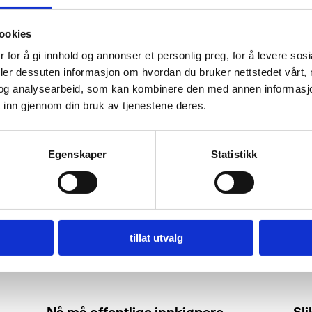
ookies
 for å gi innhold og annonser et personlig preg, for å levere sos
deler dessuten informasjon om hvordan du bruker nettstedet vårt,
og analysearbeid, som kan kombinere den med annen informasjon d
 inn gjennom din bruk av tjenestene deres.
Egenskaper
Statistikk
tillat utvalg
Nå må offentlige innkjøpere
Sl