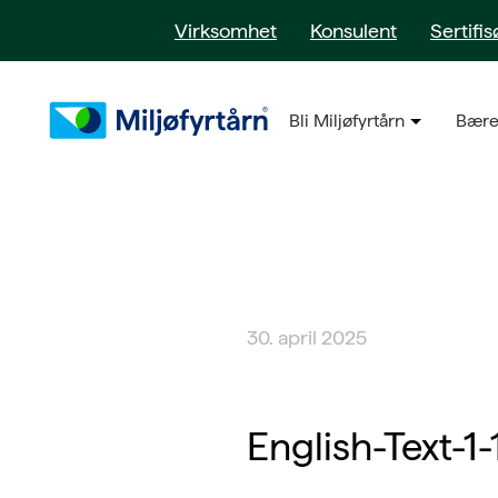
Virksomhet
Konsulent
Sertifis
Bli Miljøfyrtårn
Bære
30. april 2025
English-Text-