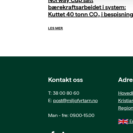
bærekraftsarbeidet i system:
Kuttet 40 tonn CO₂ i bespisnin
LES MER
Kontakt oss
Adre
T: 38 00 80 60
Hovedk
E:
post@miljofyrtarn.no
Kristi
Region
Man - fre: 09.00-15.00
En