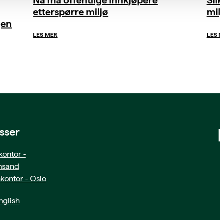
etterspørre miljø
mil
gen
LES MER
LES
sser
ontor -
ansand
kontor - Oslo
glish