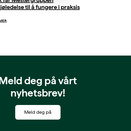
jøledelse til å fungere i praksis
 MER
Meld deg på vårt
nyhetsbrev!
Meld deg på