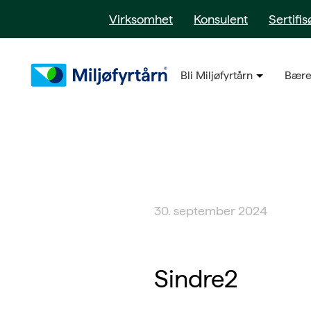
Virksomhet
Konsulent
Sertifis
Bli Miljøfyrtårn
Bære
30. september 2024
Sindre2