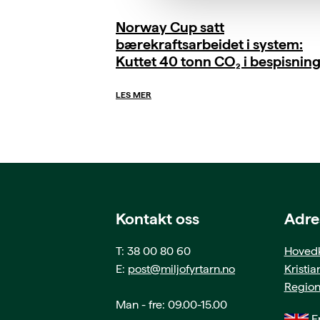
Norway Cup satt
bærekraftsarbeidet i system:
Kuttet 40 tonn CO₂ i bespisnin
LES MER
Kontakt oss
Adre
T: 38 00 80 60
Hovedk
E:
post@miljofyrtarn.no
Kristi
Region
Man - fre: 09.00-15.00
En