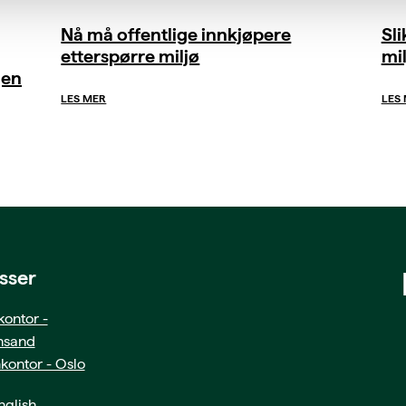
Nå må offentlige innkjøpere
Sl
etterspørre miljø
mil
gen
LES MER
LES
sser
ontor -
ansand
kontor - Oslo
glish