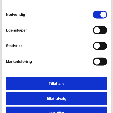
tjenestene deres.
Samtykkevalg
Nødvendig
Egenskaper
Statistikk
Markedsføring
Nå må offentlige innkjøpere etterspørre miljø
LES MER
Tillat alle
tillat utvalg