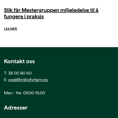
Slik får Mestergruppen miljøledelse til å
fungere i praksis
LES MER
Kontakt oss
T: 38 00 80 60
E:
post@miljofyrtarn.no
Man - fre: 09.00-15.00
Adresser