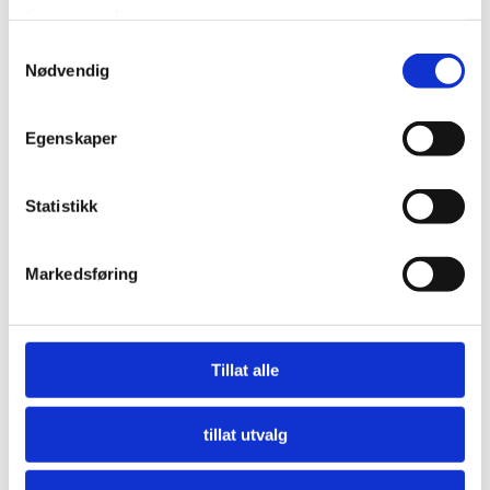
tjenestene deres.
Samtykkevalg
Nødvendig
Egenskaper
Statistikk
Markedsføring
Nå må offentlige innkjøpere etterspørre miljø
LES MER
Tillat alle
tillat utvalg