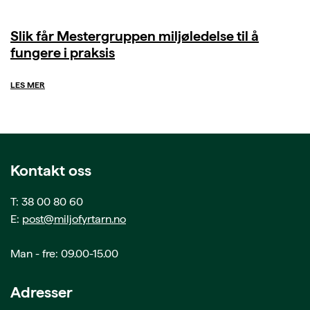
Slik får Mestergruppen miljøledelse til å
fungere i praksis
LES MER
Kontakt oss
T: 38 00 80 60
E:
post@miljofyrtarn.no
Man - fre: 09.00-15.00
Adresser