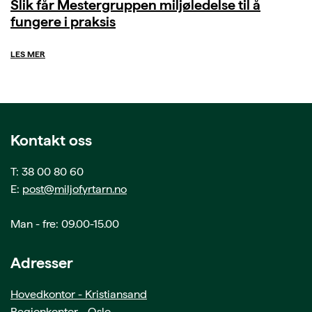
Slik får Mestergruppen miljøledelse til å
fungere i praksis
LES MER
Kontakt oss
T: 38 00 80 60
E:
post@miljofyrtarn.no
Man - fre: 09.00-15.00
Adresser
Hovedkontor - Kristiansand
Regionkontor - Oslo