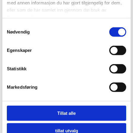
med annen informasjon du har gjort tilgjengelig for dem,
eller som de har samlet inn gjennom din bruk av
tjenestene deres.
Samtykkevalg
Nødvendig
Egenskaper
Statistikk
Markedsføring
Nå må offentlige innkjøpere etterspørre miljø
Tillat alle
LES MER
tillat utvalg