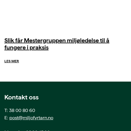
Slik får Mestergruppen miljøledelse til å
fungere i praksis
LES MER
Kontakt oss
T: 38 00 80 60
E:
post@miljofyrtarn.no