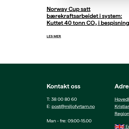
Norway Cup satt
bærekraftsarbeidet i system:
Kuttet 40 tonn CO₂ i bespisnin
LES MER
Kontakt oss
Adre
T: 38 00 80 60
Hovedk
E:
post@miljofyrtarn.no
Kristi
Region
Man - fre: 09.00-15.00
En