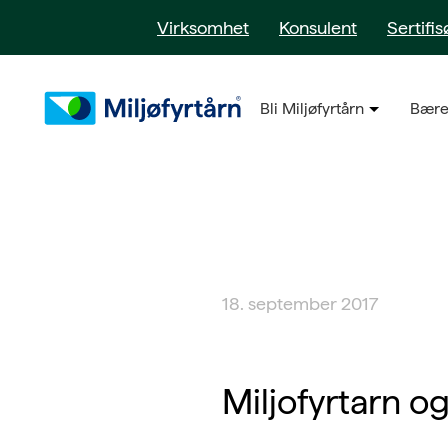
Virksomhet
Konsulent
Sertifis
Bli Miljøfyrtårn
Bære
18. september 2017
Miljofyrtarn 