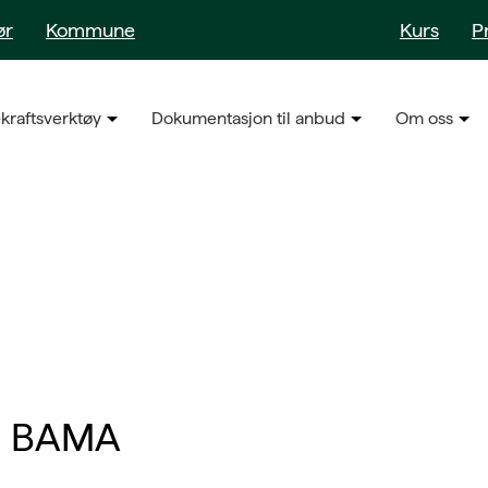
ør
Kommune
Kurs
P
kraftsverktøy
Dokumentasjon til anbud
Om oss
og BAMA