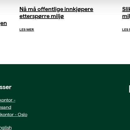
Nå må offentlige innkjøpere
Sl
etterspørre miljø
mil
gen
LES MER
LES
sser
ontor -
ansand
kontor - Oslo
glish