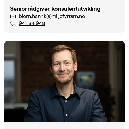
Seniorrådgiver, konsulentutvikling
bjorn.henrik(a)miljofyrtarn.no
941 84 948