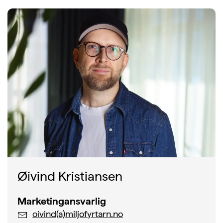
Øivind Kristiansen
Marketingansvarlig
oivind(a)miljofyrtarn.no