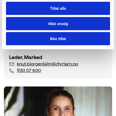
Tillat alle
tillat utvalg
Ikke tillat
Knut Bjørgen
Leder, Marked
knut.bjorgen(a)miljofyrtarn.no
930 07 600