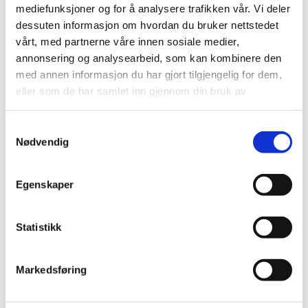
mediefunksjoner og for å analysere trafikken vår. Vi deler
dessuten informasjon om hvordan du bruker nettstedet
vårt, med partnerne våre innen sosiale medier,
annonsering og analysearbeid, som kan kombinere den
med annen informasjon du har gjort tilgjengelig for dem,
Anneli Lindahl
eller som de har samlet inn gjennom din bruk av
tjenestene deres.
Kommunikasjonsrådgiver (I permisjon)
Samtykkevalg
anneli(a)miljofyrtarn.no
Nødvendig
41570827
Egenskaper
Statistikk
Markedsføring