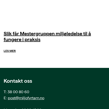
Slik får Mestergruppen miljøledelse til å
fungere i praksis
LES MER
Kontakt oss
T: 38 00 80 60
E:
post@miljofyrtarn.no