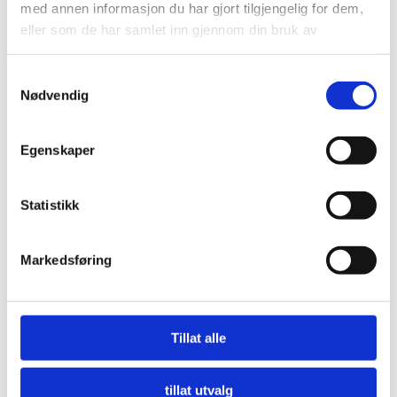
med annen informasjon du har gjort tilgjengelig for dem,
eller som de har samlet inn gjennom din bruk av
tjenestene deres.
Samtykkevalg
Nødvendig
Egenskaper
Statistikk
Markedsføring
Nå må offentlige innkjøpere etterspørre miljø
Tillat alle
LES MER
tillat utvalg