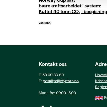
bærekraftsarbeidet i system:
Kuttet 40 tonn CO₂ i bespisnin
LES MER
Kontakt oss
Adre
T: 38 00 80 60
Hovedk
E:
post@miljofyrtarn.no
Kristi
Region
Man - fre: 09.00-15.00
En