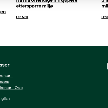
etterspørre miljø
mil
gen
LES MER
LES
sser
ontor -
ansand
kontor - Oslo
glish