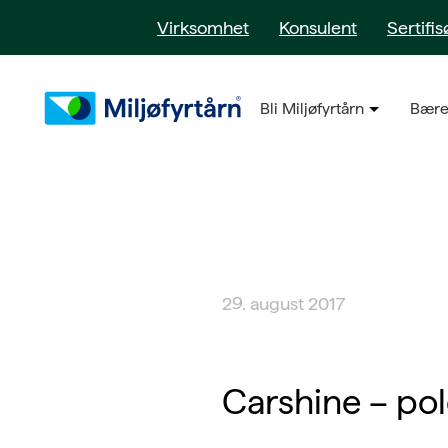
Virksomhet
Konsulent
Sertifis
Bli Miljøfyrtårn
Bære
29. august 2017
Carshine – pol