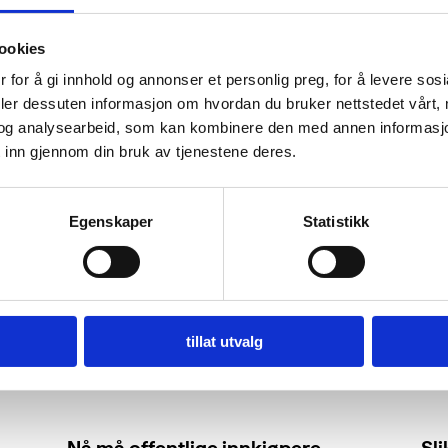
ookies
 for å gi innhold og annonser et personlig preg, for å levere sos
deler dessuten informasjon om hvordan du bruker nettstedet vårt,
og analysearbeid, som kan kombinere den med annen informasjon d
 inn gjennom din bruk av tjenestene deres.
Egenskaper
Statistikk
tillat utvalg
Nå må offentlige innkjøpere
Sl