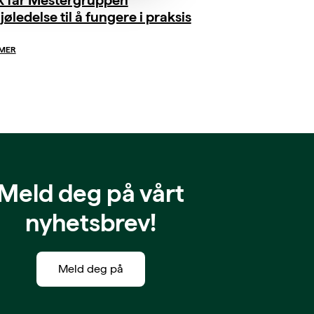
jøledelse til å fungere i praksis
 MER
Meld deg på vårt
nyhetsbrev!
Meld deg på