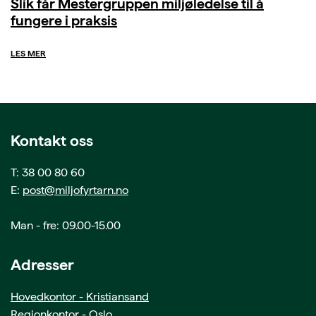
Slik får Mestergruppen miljøledelse til å
fungere i praksis
LES MER
Kontakt oss
T: 38 00 80 60
E:
post@miljofyrtarn.no
Man - fre: 09.00-15.00
Adresser
Hovedkontor - Kristiansand
Regionkontor - Oslo