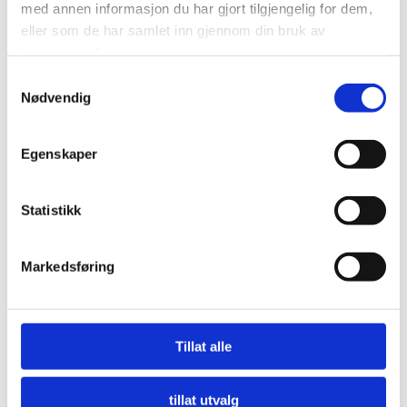
med annen informasjon du har gjort tilgjengelig for dem,
eller som de har samlet inn gjennom din bruk av
tjenestene deres.
Samtykkevalg
Nødvendig
Egenskaper
Statistikk
Markedsføring
Nå må offentlige innkjøpere etterspørre miljø
Tillat alle
LES MER
tillat utvalg