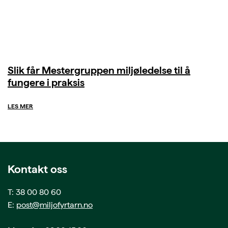
Slik får Mestergruppen miljøledelse til å
fungere i praksis
LES MER
Kontakt oss
T: 38 00 80 60
E:
post@miljofyrtarn.no