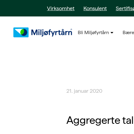
Virksomhet
Konsulent
Sertifis
Bli Miljøfyrtårn
Bære
21. januar 2020
Aggregerte ta