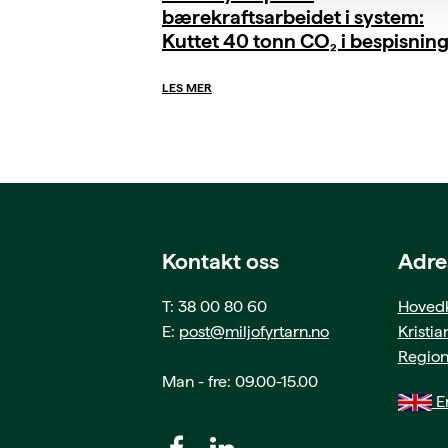
bærekraftsarbeidet i system:
Kuttet 40 tonn CO₂ i bespisnin
LES MER
Kontakt oss
Adre
T: 38 00 80 60
Hovedk
E:
post@miljofyrtarn.no
Kristi
Region
Man - fre: 09.00-15.00
En