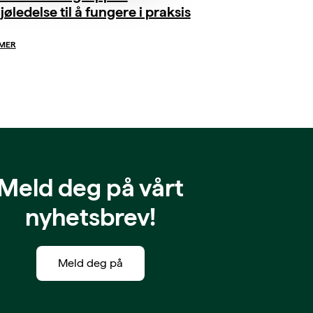
jøledelse til å fungere i praksis
 MER
Meld deg på vårt
nyhetsbrev!
Meld deg på