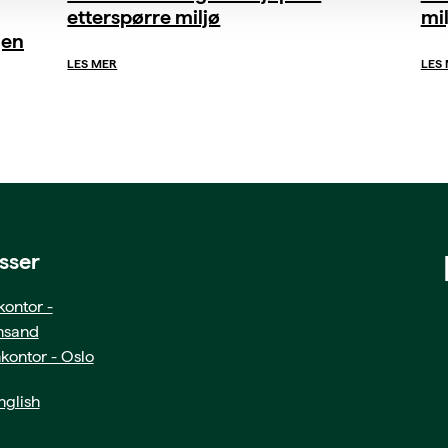
etterspørre miljø
mil
gen
LES MER
LES
sser
ontor -
ansand
kontor - Oslo
glish