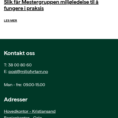
Slik får Mestergruppen miljøledelse til å
fungere i praksis
LES MER
Kontakt oss
T: 38 00 80 60
E:
post@miljofyrtarn.no
Man - fre: 09.00-15.00
Adresser
Hovedkontor - Kristiansand
Regionkontor - Oslo